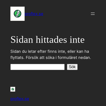
Hoppa
till
proflex.se
innehåll
Sidan hittades inte
Sidan du letar efter finns inte, eller kan ha
flyttats. Försök att söka i formuläret nedan.
Sök
Sök
proflex.se